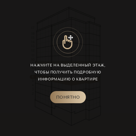
17
16
15
14
13
12
11
10
9
НАЖМИТЕ НА ВЫДЕЛЕННЫЙ ЭТАЖ,
8
ЧТОБЫ ПОЛУЧИТЬ ПОДРОБНУЮ
7
6
ИНФОРМАЦИЮ О КВАРТИРЕ
5
4
3
2
ПОНЯТНО