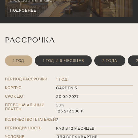
СРОК ДО 2 ЛЕТ 6 МЕС.
ПОДРОБНЕЕ
РАССРОЧКА
1 ГОД
1 ГОД И 6 МЕСЯЦЕВ
2 ГОДА
ПЕРИОД РАССРОЧКИ
1 ГОД
КОРПУС
GARDEN 3
СРОК ДО
30.09.2027
ПЕРВОНАЧАЛЬНЫЙ
50%
ПЛАТЕЖ
123 272 500 ₽
КОЛИЧЕСТВО ПЛАТЕЖЕЙ
2
ПЕРИОДИЧНОСТЬ
РАЗ В 12 МЕСЯЦЕВ
УСЛОВИЕ
ДЛЯ ВСЕХ КВАРТИР