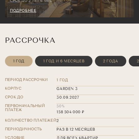
СРОК ДО 2 ЛЕТ 6 МЕС.
ПОДРОБНЕЕ
РАССРОЧКА
1 ГОД
1 ГОД И 6 МЕСЯЦЕВ
2 ГОДА
ПЕРИОД РАССРОЧКИ
1 ГОД
КОРПУС
GARDEN 3
СРОК ДО
30.09.2027
ПЕРВОНАЧАЛЬНЫЙ
50%
ПЛАТЕЖ
158 504 000 ₽
КОЛИЧЕСТВО ПЛАТЕЖЕЙ
2
ПЕРИОДИЧНОСТЬ
РАЗ В 12 МЕСЯЦЕВ
УСЛОВИЕ
ДЛЯ ВСЕХ КВАРТИР