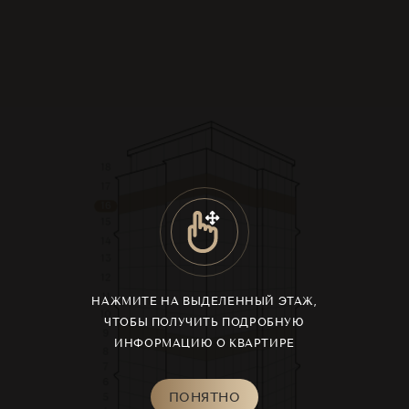
18
17
16
15
14
13
12
11
НАЖМИТЕ НА ВЫДЕЛЕННЫЙ ЭТАЖ,
10
ЧТОБЫ ПОЛУЧИТЬ ПОДРОБНУЮ
9
ИНФОРМАЦИЮ О КВАРТИРЕ
8
7
6
ПОНЯТНО
5