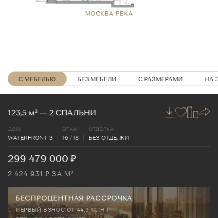
МОСКВА-РЕКА
МОСКВА-РЕКА
МОСКВА-РЕКА
МОСКВА-РЕКА
МОСКВА-РЕКА
МОСКВА-РЕКА
С МЕБЕЛЬЮ
БЕЗ МЕБЕЛИ
С РАЗМЕРАМИ
НА 
123,5
м²
— 2 СПАЛЬНИ
ДОМ:
ЭТАЖ:
ОТДЕЛКА:
WATERFRONT 3
16 / 18
БЕЗ ОТДЕЛКИ
299 479 000 ₽
2 424 931 ₽ ЗА М²
БЕСПРОЦЕНТНАЯ РАССРОЧКА
ПЕРВЫЙ ВЗНОС ОТ 44,9 МЛН ₽