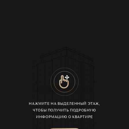
18
17
16
15
14
13
12
11
НАЖМИТЕ НА ВЫДЕЛЕННЫЙ ЭТАЖ,
10
ЧТОБЫ ПОЛУЧИТЬ ПОДРОБНУЮ
9
ИНФОРМАЦИЮ О КВАРТИРЕ
8
7