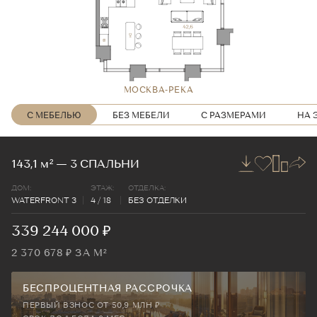
МОСКВА-РЕКА
МОСКВА-РЕКА
МОСКВА-РЕКА
МОСКВА-РЕКА
МОСКВА-РЕКА
МОСКВА-РЕКА
С МЕБЕЛЬЮ
БЕЗ МЕБЕЛИ
С РАЗМЕРАМИ
НА 
143,1
м²
— 3 СПАЛЬНИ
ДОМ:
ЭТАЖ:
ОТДЕЛКА:
WATERFRONT 3
4 / 18
БЕЗ ОТДЕЛКИ
339 244 000 ₽
2 370 678 ₽ ЗА М²
БЕСПРОЦЕНТНАЯ РАССРОЧКА
ПЕРВЫЙ ВЗНОС ОТ 50,9 МЛН ₽