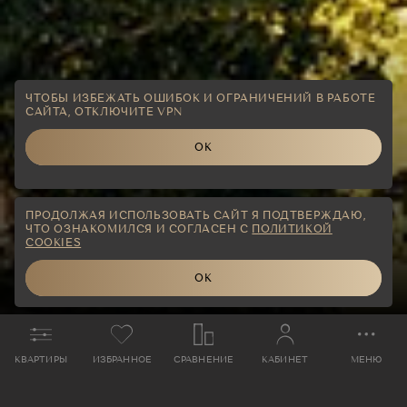
ЧТОБЫ ИЗБЕЖАТЬ ОШИБОК И ОГРАНИЧЕНИЙ В РАБОТЕ
САЙТА, ОТКЛЮЧИТЕ VPN
ОК
ПРОДОЛЖАЯ ИСПОЛЬЗОВАТЬ САЙТ Я ПОДТВЕРЖДАЮ,
ОТ
106
КВАРТИР
⠀
17-18
ЭТАЖЕЙ
ЧТО ОЗНАКОМИЛСЯ И СОГЛАСЕН С
ПОЛИТИКОЙ
COOKIES
КВАРТИРЫ
ОТ 75 ДО 209 М²
ВЫСОТА ПОТОЛКОВ
3,25 М
ОК
ОТДЕЛКА
БЕЗ ОТДЕЛКИ
3 ЛИФТА ДЛЯ РЕЗИДЕНТОВ
И ОТДЕЛЬНЫЙ
КВАРТИРЫ
ИЗБРАННОЕ
СРАВНЕНИЕ
КАБИНЕТ
МЕНЮ
СЕРВИСНЫЙ ЛИФТ
КВАРТИРЫ С ТЕРРАСАМИ
НА 10-12 ЭТАЖАХ