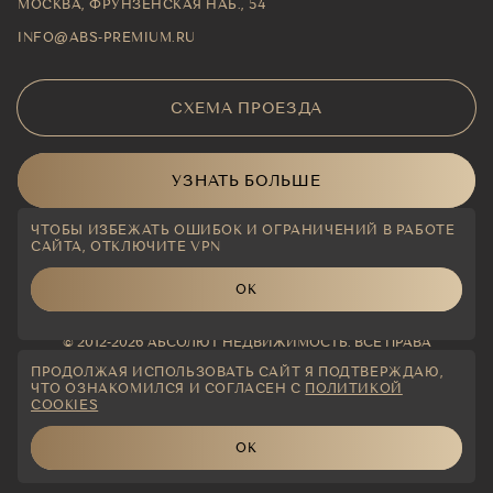
МОСКВА, ФРУНЗЕНСКАЯ НАБ., 54
INFO@ABS-PREMIUM.RU
СХЕМА ПРОЕЗДА
УЗНАТЬ БОЛЬШЕ
ЧТОБЫ ИЗБЕЖАТЬ ОШИБОК И ОГРАНИЧЕНИЙ В РАБОТЕ
САЙТА, ОТКЛЮЧИТЕ VPN
ДОКУМЕНТЫ
ОК
© 2012-2026 АБСОЛЮТ НЕДВИЖИМОСТЬ. ВСЕ ПРАВА
ЗАЩИЩЕНЫ.
ПРОДОЛЖАЯ ИСПОЛЬЗОВАТЬ САЙТ Я ПОДТВЕРЖДАЮ,
ЛЮБАЯ ИНФОРМАЦИЯ, ПРЕДСТАВЛЕННАЯ НА ДАННОМ САЙТЕ,
ЧТО ОЗНАКОМИЛСЯ И СОГЛАСЕН С
ПОЛИТИКОЙ
НОСИТ ИСКЛЮЧИТЕЛЬНО ИНФОРМАЦИОННЫЙ ХАРАКТЕР И
COOKIES
НИ ПРИ КАКИХ УСЛОВИЯХ НЕ ЯВЛЯЕТСЯ ПУБЛИЧНОЙ ОФЕРТОЙ,
ОПРЕДЕЛЯЕМОЙ ПОЛОЖЕНИЯМИ СТАТЬИ 437 ГРАЖДАНСКОГО
ОК
КОДЕКСА РФ.